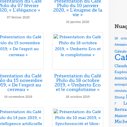
ésentation du Café
Présentation du Café
hilo du 07 février
Philo du 10 janvier
020, « L’élégance »
2020, « L’énigme de la
vie »
07 février 2020
10 janvier 2020
Nuag
18 oct
Alessan
Génér
Ca
Claud
Eugéni
ésentation du Café
Présentation du Café
Associ
ilo du 15 novembre
Philo du 18 octobre
19, « De l’esprit au
2019, « Umberto Eco
entrepr
cerveau »
et le complotisme »
révolut
14 novembre 2019
18 octobre 2019
Zhong
L
?
Bertr
Mais
Mich