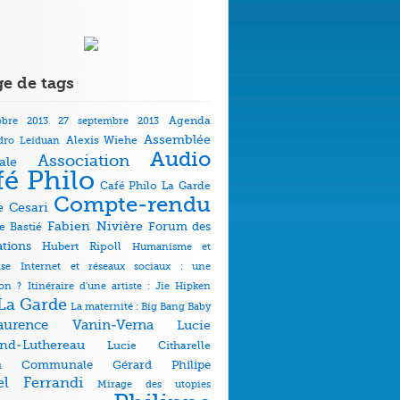
e de tags
obre 2013
27 septembre 2013
Agenda
Assemblée
dro Leiduan
Alexis Wiehe
Audio
Association
ale
fé Philo
Café Philo La Garde
Compte-rendu
e Cesari
Fabien Nivière
Forum des
e Bastié
ations
Hubert Ripoll
Humanisme et
ise
Internet et réseaux sociaux : une
ion ?
Itinéraire d'une artiste : Jie Hipken
La Garde
La maternité : Big Bang Baby
aurence Vanin-Verna
Lucie
and-Luthereau
Lucie Citharelle
on Communale Gérard Philipe
el Ferrandi
Mirage des utopies