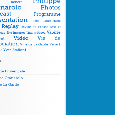
Philippe
ick Robert
narolo
Photos
cast
Programme
sentation
Père Louis-Marie
Replay
Revue de Presse
Sexe et
Valérie
phie
Site internet
Thierry Ripoll
Vidéo
Vie de
yet
sociation
Ville de La Garde
Vivre à
Yves Stalloni
de
s
ge Provençale
ppe Granarolo
de La Garde