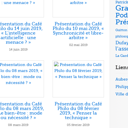
Patr
Gra
Pod
Pré
ésentation du Café
Présentation du Café
ilo du 14 juin 2019,
Philo du 10 mai 2019, «
Guitton
« L’intelligence
Synchronicité et libre-
philoso
artificielle : une
arbitre »
menace ? »
Dufa
02 mai 2019
l'as
14 juin 2019
La Gar
Lien
Auber
Phili
Ville 
ésentation du Café
Présentation du Café
lo du 08 mars 2019,
Philo du 08 février
Le bien-être : mode
2019, « Penser la
ou nécessité ? »
technique »
08 mars 2019
05 février 2019