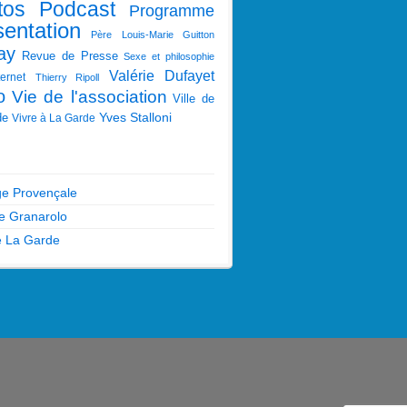
tos
Podcast
Programme
sentation
Père Louis-Marie Guitton
ay
Revue de Presse
Sexe et philosophie
Valérie Dufayet
ternet
Thierry Ripoll
o
Vie de l'association
Ville de
Yves Stalloni
de
Vivre à La Garde
e Provençale
pe Granarolo
de La Garde