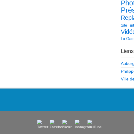
Pho
Pré
Repl
Site in
Vidé
La Gar
Liens
Auberg
Philip
Ville 