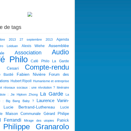
e de tags
obre 2013
27 septembre 2013
Agenda
Assemblée
dro Leiduan
Alexis Wiehe
Audio
Association
ale
é Philo
Café Philo La Garde
Compte-rendu
e Cesari
Fabien Nivière
Forum des
e Bastié
tions
Hubert Ripoll
Humanisme et entreprise
 et réseaux sociaux : une révolution ?
Itinéraire
La Garde
tiste : Jie Hipken Zhong
La
Laurence Vanin-
té : Big Bang Baby ?
Lucie Bertrand-Luthereau
Lucie
Maison Communale Gérard Philipe
le
l Ferrandi
Patrick
Mirage des utopies
Philippe Granarolo