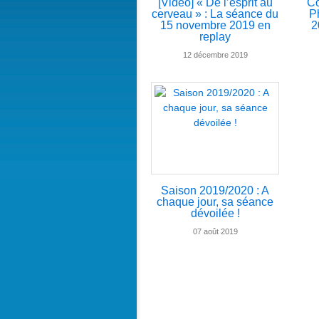
[Vidéo] « De l’esprit au
Co
cerveau » : La séance du
P
15 novembre 2019 en
2
replay
12 décembre 2019
Saison 2019/2020 : A
chaque jour, sa séance
dévoilée !
07 août 2019