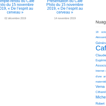
mpte-rendu du Café
Présentation du Café
hilo du 15 novembre
Philo du 15 novembre
019, « De l’esprit au
2019, « De l’esprit au
cerveau »
cerveau »
02 décembre 2019
14 novembre 2019
Nuag
18 oct
Alessan
Génér
Caf
Claud
Eugéni
Associa
Internet
d'une ar
materni
Verna
Citharel
Miche
Robert