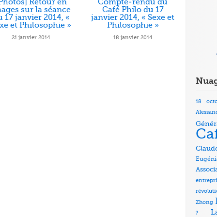
Photos] Retour en
Compte-rendu du
ages sur la séance
Café Philo du 17
 17 janvier 2014, «
janvier 2014, « Sexe et
xe et Philosophie »
Philosophie »
21 janvier 2014
18 janvier 2014
Nuag
18 oct
Alessan
Génér
Ca
Claud
Eugéni
Associ
entrepr
révolut
Zhong
L
?