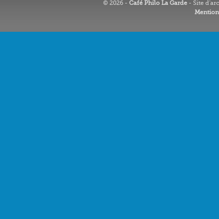
© 2026 -
Café Philo La Garde
- Site d'ar
Mention