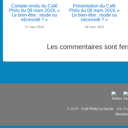
Compte-rendu du Café
Présentation du Café
Philo du 08 mars 2019, «
Philo du 08 mars 2019, «
Le bien-être : mode ou
Le bien-être : mode ou
nécessité ? »
nécessité ? »
27 mars 2019
08 mars 2019
Les commentaires sont fe
© 2026 -
Café Philo La Garde
- Site d'
Mention